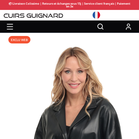
📦 Livraison Colissimo | Retours et échanges sous 15j | Service client français | Paiement
en 3x
EXCLU WEB