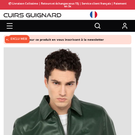
📦 Livraison Colissimo | Retours et échanges sous 15j | Service client français | Paiement
en 3x
EXCLU WEB
+5% de remise
sur ce produit en vous inscrivant à la newsletter