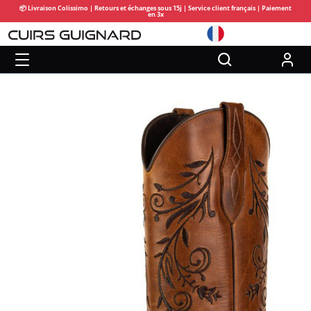
📦 Livraison Colissimo | Retours et échanges sous 15j | Service client français | Paiement
en 3x