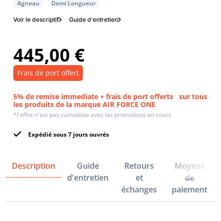
Agneau
Demi Longueur
Voir le descriptif
Guide d'entretien
445,00 €
Frais de port offert
5% de remise immediate + frais de port offerts
sur tous
les produits de la marque AIR FORCE ONE
*l'offre n'est pas cumulable avec les promotions en cours
Expédié sous 7 jours ouvrés
Description
Guide
Retours
Moyens
d'entretien
et
de
échanges
paiement