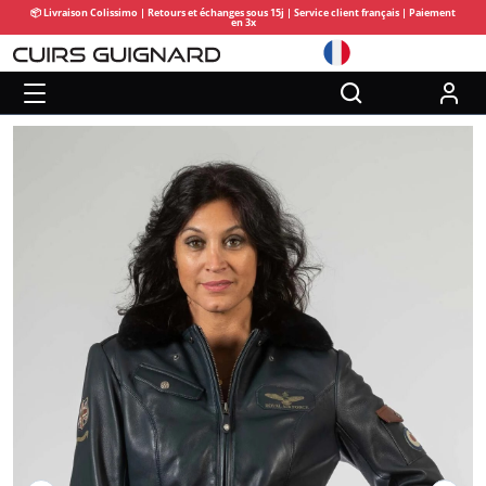
📦 Livraison Colissimo | Retours et échanges sous 15j | Service client français | Paiement
en 3x