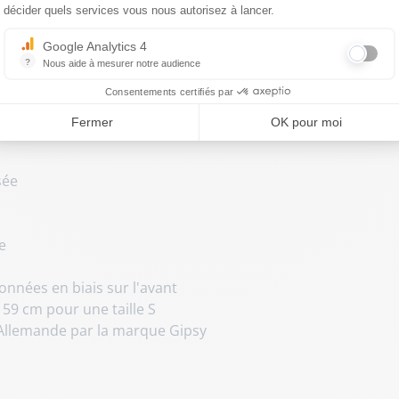
décider quels services vous nous autorisez à lancer.
Google Analytics 4
?
Nous aide à mesurer notre audience
Essentiel pour la gestion du site web, il permet de mesurer des indicat
Consentements certifiés par
Fermer
OK pour moi
sée
e
onnées en biais sur l'avant
59 cm pour une taille S
llemande par la marque Gipsy