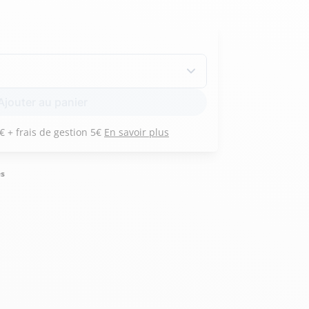
Hexagona
Royal Air Force
Ajouter au panier
Armée de l'air et
Marine
Payez 3 versements de 71 € + frais de gestion 5€
En savoir plus
de l'espace
Nationale
és