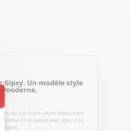
 Gipsy. Un modèle style
et moderne.
t : Personnalisez vos Options
ère du cuir à une allure résolument
ronter la mi-saison avec style. Il se
 élégant.