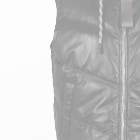
velours
Mayura
Gipsy
Bomber cuir
Haute
Bomber cuir & blouson
Blouson aviateur cuir
Teddy
Bottes cuir femme
Gilets cuir & fourrure
Accessoires
Bottines femme cuir
24h Le Mans
Cockpit USA
Top Gun®
American College