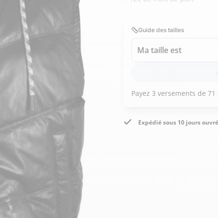
Doudoune cuir
Daytona73
Rose garden
Santiags
Guide des tailles
Maroquinerie
Pantalons, robes et jupes
Cadeaux pour elle
Cadeaux pour lui
Ma taille est
cuir
Accessoires
Pantalon cuir
Patrouille de
Jupe
Arthur et Aston
France
Robe
Expédié sous 10 jours ouvr