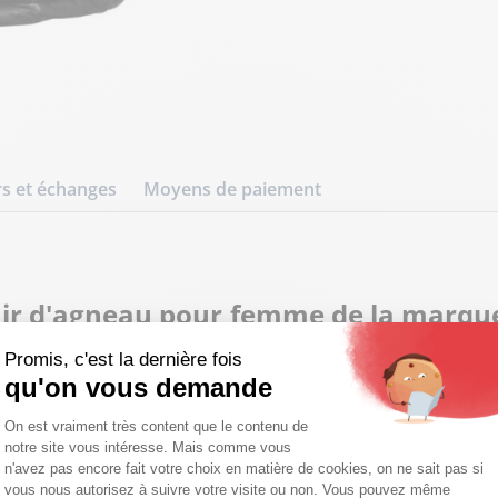
s et échanges
Moyens de paiement
cuir d'agneau pour femme de la marque
 idéal pour parfaire un look urbain 
Promis, c'est la dernière fois
qu'on vous demande
Plateforme de Gestion du Consentemen
On est vraiment très content que le contenu de
dopte un aspect doudoune matelassé, associant le caract
notre site vous intéresse. Mais comme vous
t sa capuche intégrée en font une pièce maîtresse pour aff
Axeptio consent
n'avez pas encore fait votre choix en matière de cookies, on ne sait pas si
aille fine ou un sweat pour créer un contraste de textures
vous nous autorisez à suivre votre visite ou non. Vous pouvez même