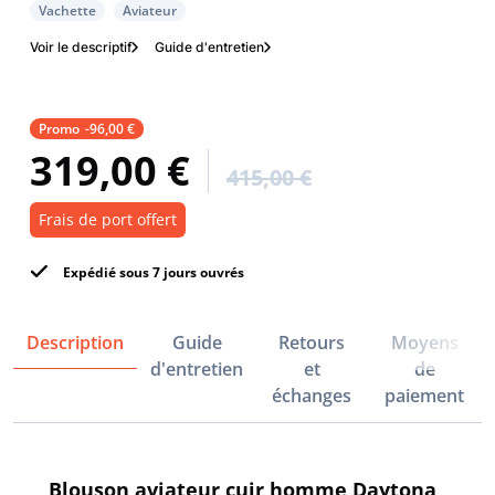
Vachette
Aviateur
Voir le descriptif
Guide d'entretien
Promo
-96,00 €
319,00 €
415,00 €
Frais de port offert
Expédié sous 7 jours ouvrés
Description
Guide
Retours
Moyens
d'entretien
et
de
échanges
paiement
Blouson aviateur cuir homme Daytona