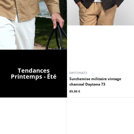
Tendances
DAYTONA73
Printemps - Été
Surchemise militaire vintage
charcoal Daytona 73
85,00 €