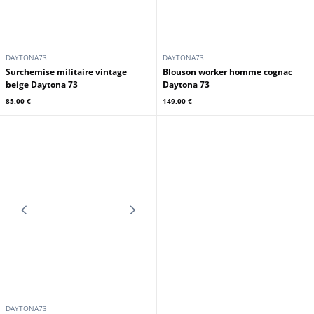
DAYTONA73
DAYTONA73
Surchemise militaire vintage
Blouson worker homme cognac
beige Daytona 73
Daytona 73
85,00 €
149,00 €
DAYTONA73