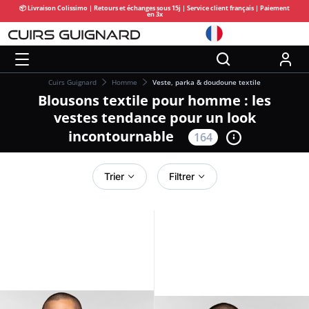
📦 Livraison Colissimo | Retours et échanges sous 15j | Service client français | Paiement
en 3x
Cuirs Guignard
Homme
Veste, parka & doudoune textile
Blousons textile pour homme : les
vestes tendance pour un look
incontournable
164
Trier
Filtrer