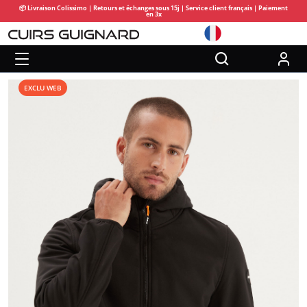
📦 Livraison Colissimo | Retours et échanges sous 15j | Service client français | Paiement
en 3x
EXCLU WEB