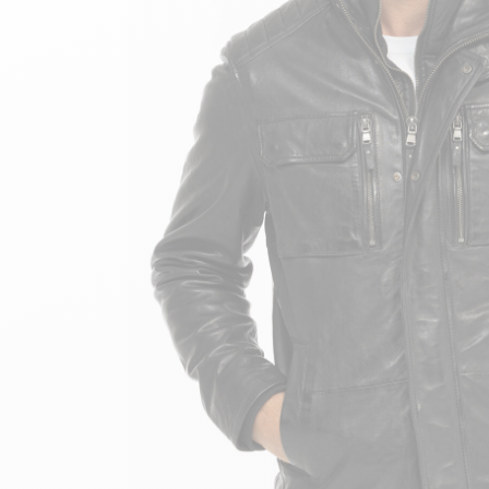
velours
Mayura
Gipsy
Bomber cuir
Haute
Bomber cuir & blouson
Blouson aviateur cuir
Teddy
Bottes cuir femme
Gilets cuir & fourrure
Accessoires
Bottines femme cuir
24h Le Mans
Cockpit USA
Top Gun®
American College