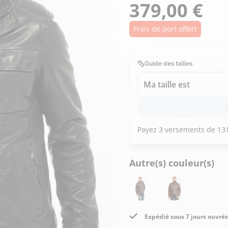
Doudoune cuir
379,00 €
Daytona73
Rose garden
Santiags
Frais de port offert
Maroquinerie
Pantalons, robes et jupes
Cadeaux pour elle
Cadeaux pour lui
cuir
Accessoires
Guide des tailles
Pantalon cuir
Ma taille est
Patrouille de
Jupe
Arthur et Aston
France
Robe
Autre(s) couleur(s)
Expédié sous 7 jours ouvrés