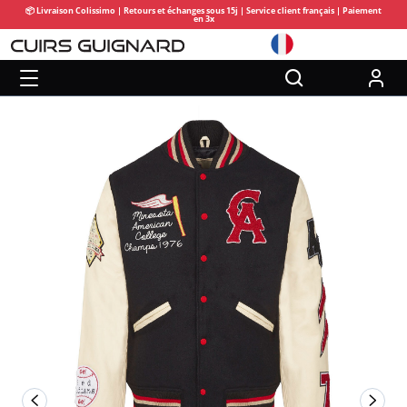
📦 Livraison Colissimo | Retours et échanges sous 15j | Service client français | Paiement
en 3x