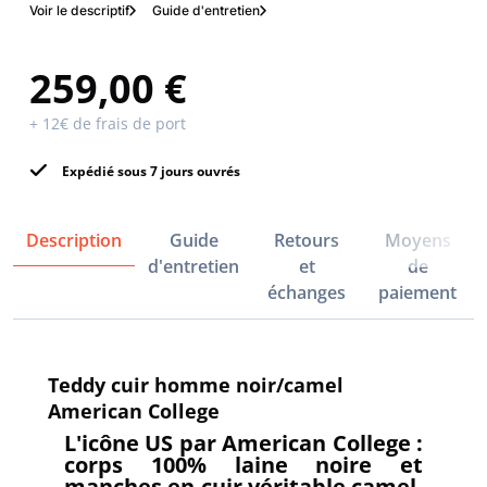
Voir le descriptif
Guide d'entretien
259,00 €
+ 12€ de frais de port
Expédié sous 7 jours ouvrés
Description
Guide
Retours
Moyens
d'entretien
et
de
échanges
paiement
Teddy cuir homme noir/camel
American College
L'icône US par American College :
corps 100% laine noire et
manches en cuir véritable camel.