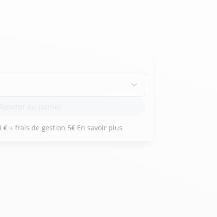
Hexagona
Royal Air Force
Armée de l'air et
Marine
de l'espace
Nationale
Ajouter au panier
Payez 3 versements de 334 € + frais de gestion 5€
En savoir plus