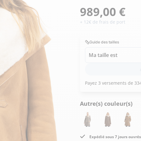
Doudoune cuir
Daytona73
Rose garden
989,00 €
Santiags
+ 12€ de frais de port
Maroquinerie
Pantalons, robes et jupes
Cadeaux pour elle
Cadeaux pour lui
cuir
Accessoires
Guide des tailles
Pantalon cuir
Ma taille est
Patrouille de
Jupe
Arthur et Aston
France
Robe
Autre(s) couleur(s)
Expédié sous 7 jours ouvrés