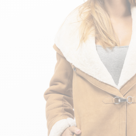
velours
Mayura
Gipsy
Bomber cuir
Haute
Bomber cuir & blouson
Blouson aviateur cuir
Teddy
Bottes cuir femme
Gilets cuir & fourrure
Accessoires
Bottines femme cuir
24h Le Mans
Cockpit USA
Top Gun®
American College