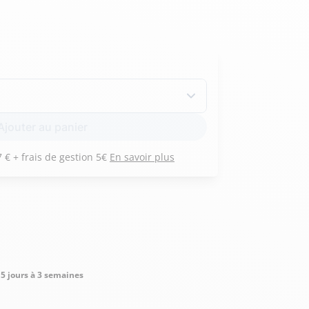
Hexagona
Royal Air Force
Armée de l'air et
Marine
Ajouter au panier
de l'espace
Nationale
Payez 3 versements de 197 € + frais de gestion 5€
En savoir plus
5 jours à 3 semaines