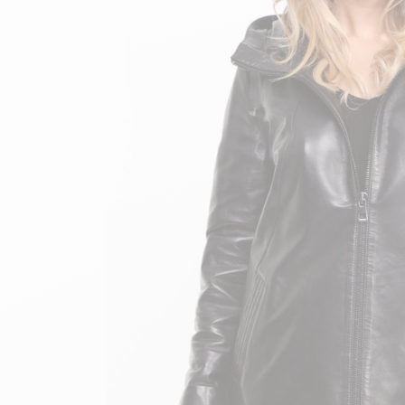
velours
Mayura
Gipsy
Bomber cuir
Haute
Bomber cuir & blouson
Blouson aviateur cuir
Teddy
Bottes cuir femme
Gilets cuir & fourrure
Accessoires
Bottines femme cuir
24h Le Mans
Cockpit USA
Top Gun®
American College