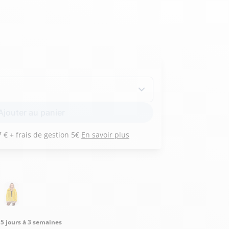
Hexagona
Royal Air Force
Armée de l'air et
Marine
de l'espace
Nationale
Ajouter au panier
Payez 3 versements de 337 € + frais de gestion 5€
En savoir plus
5 jours à 3 semaines