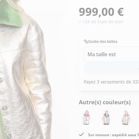
Doudoune cuir
Daytona73
Rose garden
999,00 €
Santiags
+ 12€ de frais de port
Maroquinerie
Pantalons, robes et jupes
Cadeaux pour elle
Cadeaux pour lui
cuir
Accessoires
Guide des tailles
Pantalon cuir
Ma taille est
Patrouille de
Jupe
Arthur et Aston
France
Robe
Autre(s) couleur(s)
Sur mesure : expédié sous 1