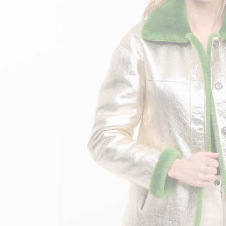
velours
Mayura
Gipsy
Bomber cuir
Haute
Bomber cuir & blouson
Blouson aviateur cuir
Teddy
Bottes cuir femme
Gilets cuir & fourrure
Accessoires
Bottines femme cuir
24h Le Mans
Cockpit USA
Top Gun®
American College