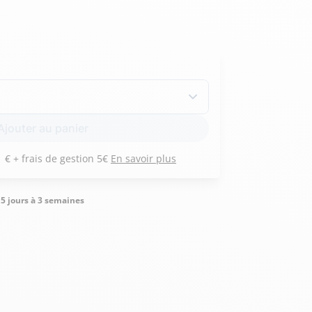
Hexagona
Royal Air Force
Armée de l'air et
Marine
Ajouter au panier
de l'espace
Nationale
Payez 3 versements de 171 € + frais de gestion 5€
En savoir plus
5 jours à 3 semaines