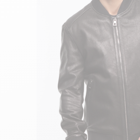
velours
Mayura
Gipsy
Bomber cuir
Haute
Bomber cuir & blouson
Blouson aviateur cuir
Teddy
Bottes cuir femme
Gilets cuir & fourrure
Accessoires
Bottines femme cuir
24h Le Mans
Cockpit USA
Top Gun®
American College