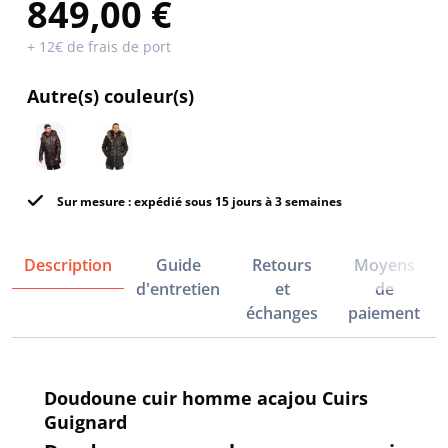
849,00 €
+ 12€ de frais de port
Autre(s) couleur(s)
Sur mesure : expédié sous 15 jours à 3 semaines
Description
Guide
Retours
Moyens
d'entretien
et
de
échanges
paiement
Doudoune cuir homme acajou Cuirs
Guignard