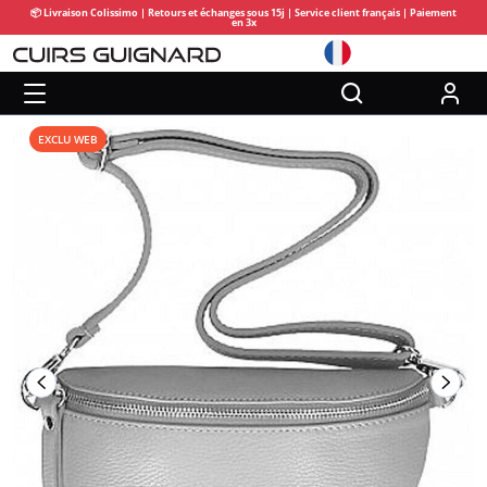
📦 Livraison Colissimo | Retours et échanges sous 15j | Service client français | Paiement
en 3x
EXCLU WEB