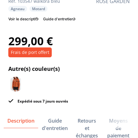
ROSE GARDEN
Réf. 103547 walkora bleu
Agneau
Motard
Voir le descriptif
Guide d'entretien
299,00 €
Frais de port offert
Autre(s) couleur(s)
Expédié sous 7 jours ouvrés
Description
Guide
Retours
Moyens
d'entretien
et
de
échanges
paiement