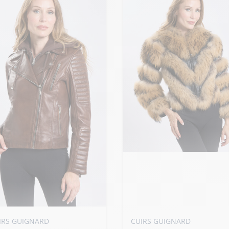
Ajouter ma taille au panier
S - 36
M - 38
L - 40
+ de taille
uter ma taille au panier
IRS GUIGNARD
CUIRS GUIGNARD