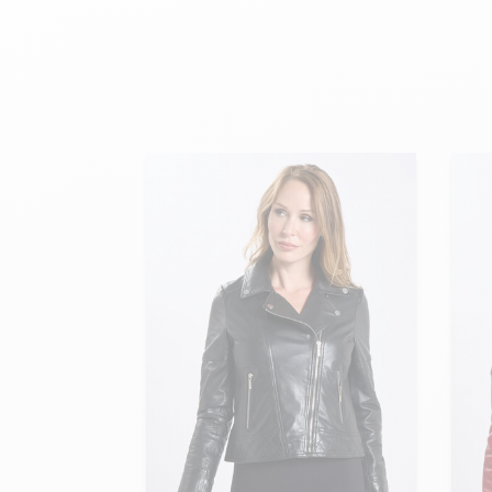
velours
Mayura
Gipsy
Bomber cuir
Haute
Bomber cuir & blouson
Blouson aviateur cuir
Teddy
Bottes cuir femme
Gilets cuir & fourrure
Accessoires
Bottines femme cuir
24h Le Mans
Cockpit USA
Top Gun®
American College