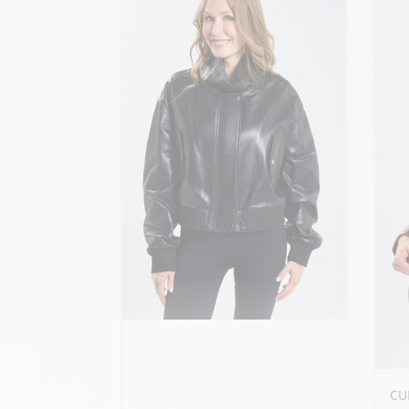
Ajouter ma taille au panier
S - 36
M - 38
L - 40
Ajo
+ de taille
CU