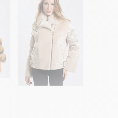
Ajouter ma taille au panier
S - 36
M - 38
L - 40
+ de taille