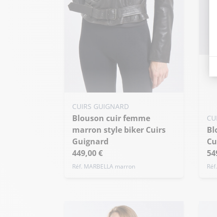
Ajo
S
+ 
Ajouter ma taille au panier
CUIRS GUIGNARD
Blouson cuir femme
S - 36
M - 38
L - 40
CU
marron style biker Cuirs
Blouson cuir femme ecru
+ de taille
Guignard
Cu
449,00 €
54
Réf. MARBELLA marron
Réf