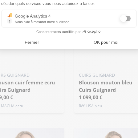
décider quels services vous nous autorisez à lancer.
Google Analytics 4
?
Nous aide à mesurer notre audience
Essentiel pour la gestion du site web, il permet de mesurer des indicat
Consentements certifiés par
Ajouter ma taille au panier
uter ma taille au panier
Fermer
OK pour moi
XS - 34
S - 36
M - 38
 - 36
M - 38
L - 40
+ de taille
de taille
IRS GUIGNARD
CUIRS GUIGNARD
Blouson mouton bleu
irs Guignard
Cuirs Guignard
9,00 €
1 099,00 €
. MACHA ecru
Réf. LISA bleu