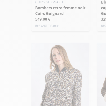
Blouson cuir femme
S
CUIRS GUIGNARD
Bombers retro femme noir
ca
+ 
Cuirs Guignard
Gu
549,00 €
32
Réf. LAETITIA noir
Réf