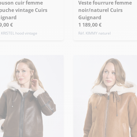
 - 36
M - 38
L - 40
Veste fourrure femme
puche vintage Cuirs
noir/naturel Cuirs
de taille
ignard
Guignard
9,00 €
1 189,00 €
. KRISTEL hood vintage
Réf. KIMMY naturel