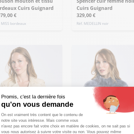
Spencer cuir femme noir
rdeaux Cuirs Guignard
Cuirs Guignard
+ de taille
079,00 €
329,00 €
. MISS bordeaux
Réf. MEDELLIN noir
Promis, c'est la dernière fois
qu'on vous demande
Plateforme de Gestion du Consentemen
On est vraiment très content que le contenu de
notre site vous intéresse. Mais comme vous
Axeptio consent
n'avez pas encore fait votre choix en matière de cookies, on ne sait pas si
vous nous autorisez à suivre votre visite ou non. Vous pouvez même