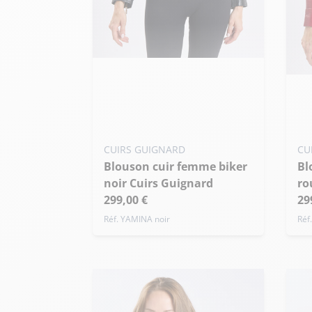
Ajouter ma taille au panier
Ajo
S - 36
M - 38
L - 40
S
+ de taille
+ 
CUIRS GUIGNARD
CU
Blouson cuir femme biker
Blouson cuir femme biker
noir Cuirs Guignard
ro
299,00 €
29
Réf. YAMINA noir
Réf