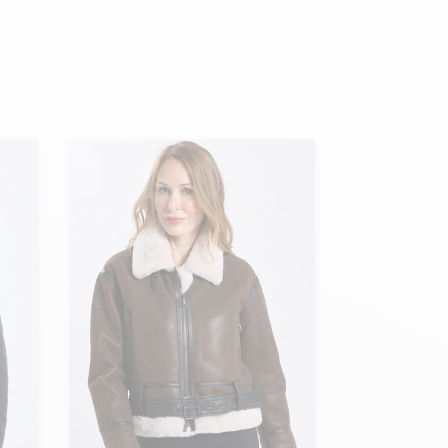
Hexagona
Royal Air Force
Armée de l'air et
Marine
de l'espace
Nationale