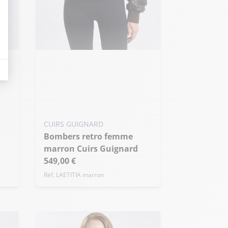
eurs tels que le trafic, les produits les plus consultés, ou encore la répartiti
Ajouter ma taille au panier
S - 36
M - 38
L - 40
+ de taille
CUIRS GUIGNARD
Bombers retro femme
marron Cuirs Guignard
549,00 €
Réf. LAETITIA marron