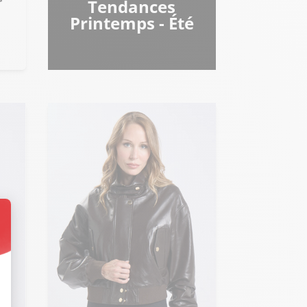
Tendances
Printemps - Été
t : Personnalisez vos Options