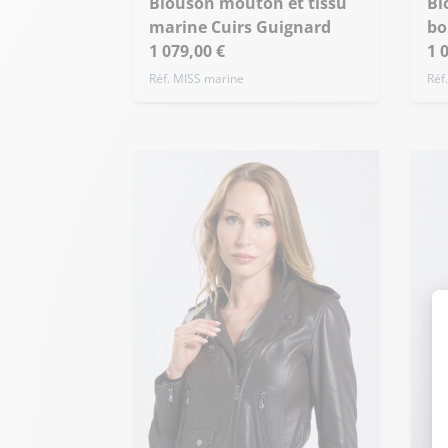
Blouson mouton et tissu
Blouson mouton et tissu
+ de taille
marine Cuirs Guignard
bo
1 079,00 €
1 
Réf. MISS marine
Réf