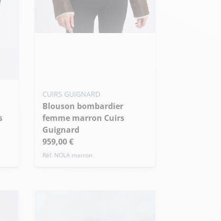
Ajouter ma taille au panier
S - 36
M - 38
L - 40
+ de taille
CUIRS GUIGNARD
Blouson bombardier
s
femme marron Cuirs
Guignard
959,00 €
Réf. NOLA marron