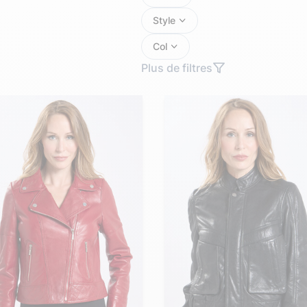
Doudoune cuir
Daytona73
Rose garden
Santiags
Style
Col
Maroquinerie
Pantalons, robes et jupes
Cadeaux pour elle
Plus de filtres
Cadeaux pour lui
cuir
Accessoires
Pantalon cuir
Patrouille de
Jupe
Arthur et Aston
France
Robe