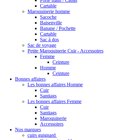
Porté main / Cabas
Cartable
Maroquinerie homme
Sacoche
Baisenville
Banane / Pochette
Cartable
Sac à dos
Sac de voyage
Petite Maroquinerie Cuir - Accessoires
Femme
Ceinture
Homme
Ceinture
Bonnes affaires
Les bonnes affaires Homme
Cuir
Santiags
Les bonnes affaires Femme
Cuir
Santiags
Maroquinerie
Accessoires
Nos marques
cuirs guignard