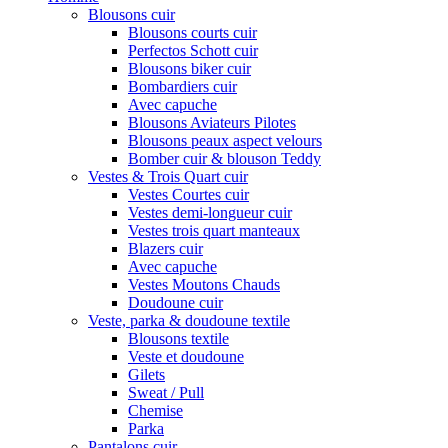
Blousons cuir
Blousons courts cuir
Perfectos Schott cuir
Blousons biker cuir
Bombardiers cuir
Avec capuche
Blousons Aviateurs Pilotes
Blousons peaux aspect velours
Bomber cuir & blouson Teddy
Vestes & Trois Quart cuir
Vestes Courtes cuir
Vestes demi-longueur cuir
Vestes trois quart manteaux
Blazers cuir
Avec capuche
Vestes Moutons Chauds
Doudoune cuir
Veste, parka & doudoune textile
Blousons textile
Veste et doudoune
Gilets
Sweat / Pull
Chemise
Parka
Pantalons cuir