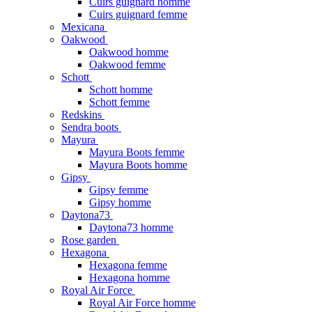
Cuirs guignard homme
Cuirs guignard femme
Mexicana
Oakwood
Oakwood homme
Oakwood femme
Schott
Schott homme
Schott femme
Redskins
Sendra boots
Mayura
Mayura Boots femme
Mayura Boots homme
Gipsy
Gipsy femme
Gipsy homme
Daytona73
Daytona73 homme
Rose garden
Hexagona
Hexagona femme
Hexagona homme
Royal Air Force
Royal Air Force homme