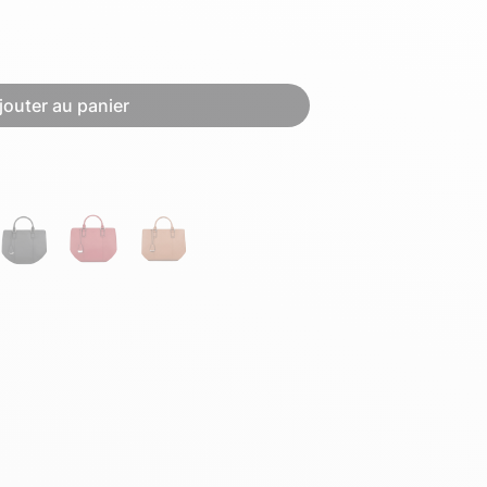
Hexagona
Royal Air Force
jouter au panier
Armée de l'air et
Marine
de l'espace
Nationale