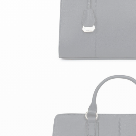
velours
Mayura
Gipsy
Bomber cuir
Haute
Bomber cuir & blouson
Blouson aviateur cuir
Teddy
Bottes cuir femme
Gilets cuir & fourrure
Accessoires
Bottines femme cuir
24h Le Mans
Cockpit USA
Top Gun®
American College