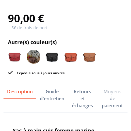
90,00 €
+ 5€ de frais de port
Autre(s) couleur(s)
Expédié sous 7 jours ouvrés
Description
Guide
Retours
Moyens
d'entretien
et
de
échanges
paiement
Sac à main cuir femme marine