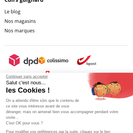
Le blog
Nos magasins
Nos marques
Continuer sans accepter
Salut c'est nous...
les Cookies !
On a attendu d'être sûrs que le contenu de
ce site vous intéresse avant de vous
déranger, mais on aimerait bien vous accompagner pendant votre
visite...
C'est OK pour vous ?
+ 5€ de frais de port
Pour modifier vos préférences par la suite, cliquez sur le lien
9.6
/
10
(10272 avis)