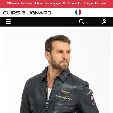
📦 Livraison Colissimo | Retours et échanges sous 15j | Service client français | Paiement
en 3x