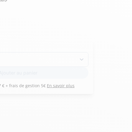
tien
Hexagona
Royal Air Force
Armée de l'air et
Marine
de l'espace
Nationale
Ajouter au panier
Payez 3 versements de 117 € + frais de gestion 5€
En savoir plus