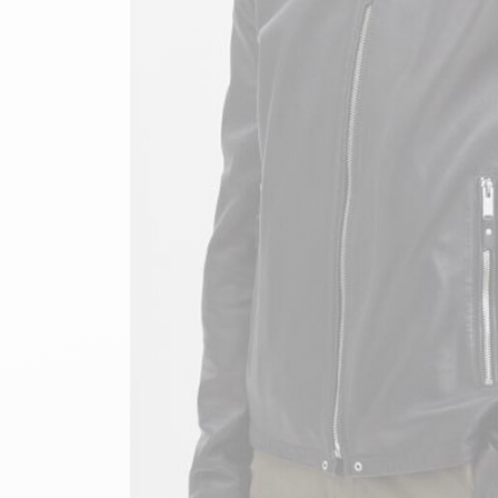
velours
Mayura
Gipsy
Bomber cuir
Haute
Bomber cuir & blouson
Blouson aviateur cuir
Teddy
Bottes cuir femme
Gilets cuir & fourrure
Accessoires
Bottines femme cuir
24h Le Mans
Cockpit USA
Top Gun®
American College