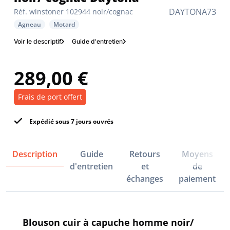
DAYTONA73
Réf. winstoner 102944 noir/cognac
Agneau
Motard
Voir le descriptif
Guide d'entretien
289,00 €
Frais de port offert
Expédié sous 7 jours ouvrés
Description
Guide
Retours
Moyens
d'entretien
et
de
échanges
paiement
Blouson cuir à capuche homme noir/