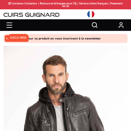
📦 Livraison Colissimo | Retours et échanges sous 15j | Service client français | Paiement
en 3x
EXCLU WEB
+5% de remise
sur ce produit en vous inscrivant à la newsletter