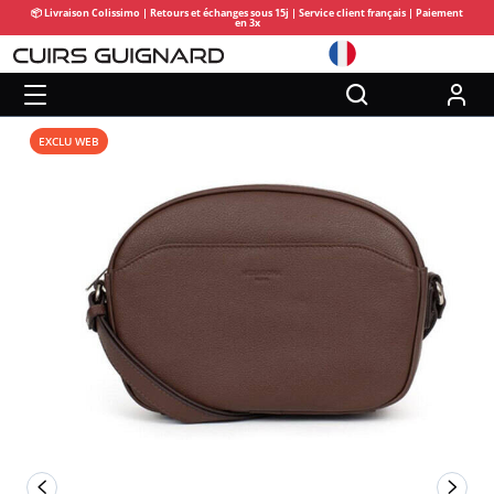
📦 Livraison Colissimo | Retours et échanges sous 15j | Service client français | Paiement
en 3x
EXCLU WEB