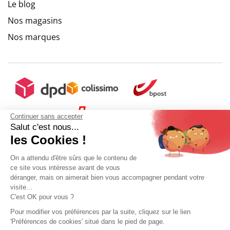
Le blog
Nos magasins
Nos marques
Continuer sans accepter
Salut c'est nous...
les Cookies !
On a attendu d'être sûrs que le contenu de
ce site vous intéresse avant de vous
déranger, mais on aimerait bien vous accompagner pendant votre
visite...
C'est OK pour vous ?
+ 5€ de frais de port
9.6
/
10
(10273 avis)
Pour modifier vos préférences par la suite, cliquez sur le lien
'Préférences de cookies' situé dans le pied de page.