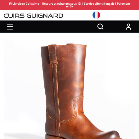
📦 Livraison Colissimo | Retours et échanges sous 15j | Service client français | Paiement
en 3x