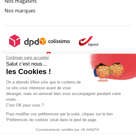
Nos magasins
Nos marques
Continuer sans accepter
Salut c'est nous...
les Cookies !
On a attendu d'être sûrs que le contenu de
ce site vous intéresse avant de vous
déranger, mais on aimerait bien vous accompagner pendant votre
visite...
C'est OK pour vous ?
+ 5€ de frais de port
9.6
/
10
(10273 avis)
Pour modifier vos préférences par la suite, cliquez sur le lien
'Préférences de cookies' situé dans le pied de page.
Mon compte
Conditions Générales de Vente
Plan du site
Consentements certifiés par
9.6
Ajouter au panier
Sélectionner ma taille
Mentions légales
Gestion des données personnelles
Mediapilote
/10
10273 avis