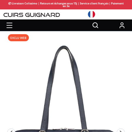
📦 Livraison Colissimo | Retours et échanges sous 15j | Service client français | Paiement
en 3x
EXCLU WEB