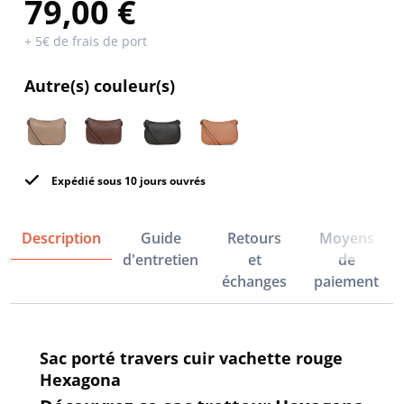
79,00 €
+ 5€ de frais de port
Autre(s) couleur(s)
Expédié sous 10 jours ouvrés
Description
Guide
Retours
Moyens
d'entretien
et
de
échanges
paiement
Sac porté travers cuir vachette rouge
Hexagona