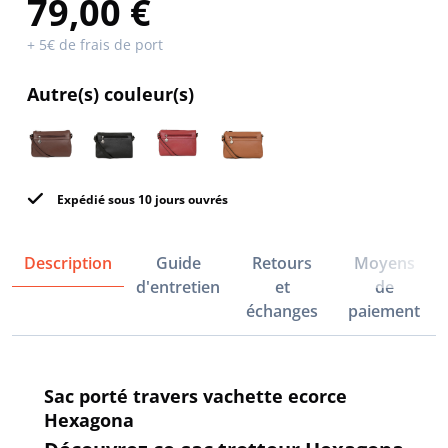
79,00 €
+ 5€ de frais de port
Autre(s) couleur(s)
Expédié sous 10 jours ouvrés
Description
Guide
Retours
Moyens
d'entretien
et
de
échanges
paiement
Sac porté travers vachette ecorce
Hexagona