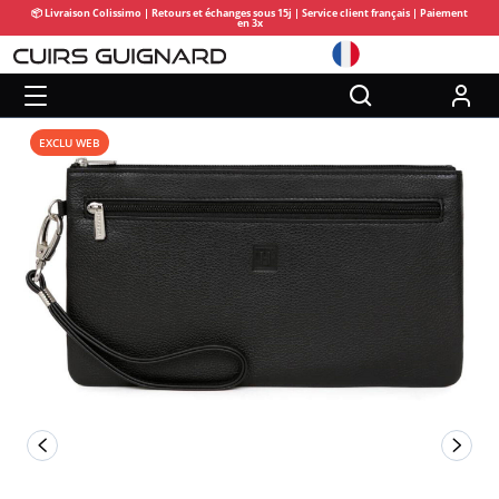
📦 Livraison Colissimo | Retours et échanges sous 15j | Service client français | Paiement
en 3x
EXCLU WEB