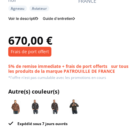
noir
FRANCE
Agneau
Aviateur
Voir le descriptif
Guide d'entretien
670,00 €
Frais de port offert
5% de remise immediate + frais de port offerts
sur tous
les produits de la marque PATROUILLE DE FRANCE
*l'offre n'est pas cumulable avec les promotions en cours
Autre(s) couleur(s)
Expédié sous 7 jours ouvrés