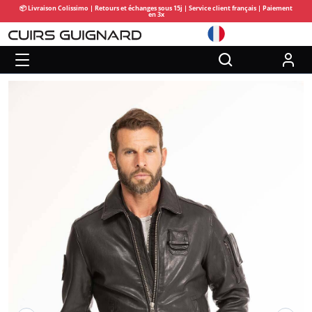
📦 Livraison Colissimo | Retours et échanges sous 15j | Service client français | Paiement
en 3x