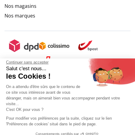
Nos magasins
Nos marques
Continuer sans accepter
Salut c'est nous...
les Cookies !
On a attendu d'être sûrs que le contenu de
ce site vous intéresse avant de vous
déranger, mais on aimerait bien vous accompagner pendant votre
visite...
C'est OK pour vous ?
9.6
/
10
(10273 avis)
Pour modifier vos préférences par la suite, cliquez sur le lien
'Préférences de cookies' situé dans le pied de page.
Mon compte
Conditions Générales de Vente
Plan du site
Consentements certifiés par