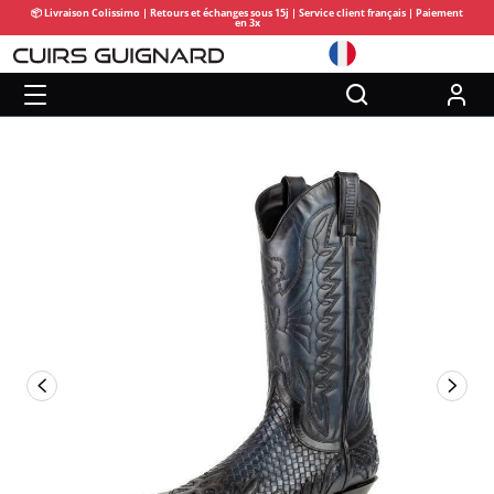
📦 Livraison Colissimo | Retours et échanges sous 15j | Service client français | Paiement
en 3x