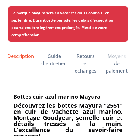
La marque Mayura sera en vacances du 11 août au 1er
septembre. Durant cette période, les délais d'expédition
pourraient être légèrement prolongés. Merci de votre
compréhension.
Description
Guide
Retours
Moyens
d'entretien
et
de
échanges
paiement
Bottes cuir azul marino Mayura
Découvrez les bottes Mayura "2561"
en cuir de vachette azul marino.
Montage Goodyear, semelle cuir et
détails tressés à la main.
L'excellence du savoir-faire
espagnol.