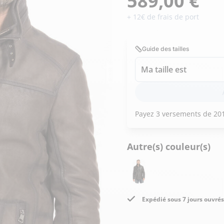
589,00 €
Doudoune cuir
Daytona73
Rose garden
Santiags
+ 12€ de frais de port
Maroquinerie
Pantalons, robes et jupes
Cadeaux pour elle
Guide des tailles
Cadeaux pour lui
cuir
Accessoires
Ma taille est
Pantalon cuir
Patrouille de
Jupe
Arthur et Aston
France
Robe
Autre(s) couleur(s)
Expédié sous 7 jours ouvrés