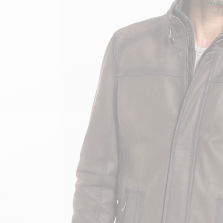
velours
Mayura
Gipsy
Bomber cuir
Haute
Bomber cuir & blouson
Blouson aviateur cuir
Teddy
Bottes cuir femme
Gilets cuir & fourrure
Accessoires
Bottines femme cuir
24h Le Mans
Cockpit USA
Top Gun®
American College