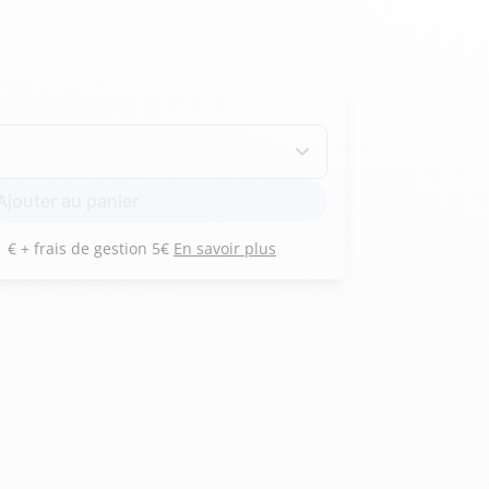
Hexagona
Royal Air Force
Armée de l'air et
Marine
Ajouter au panier
de l'espace
Nationale
Payez 3 versements de 201 € + frais de gestion 5€
En savoir plus