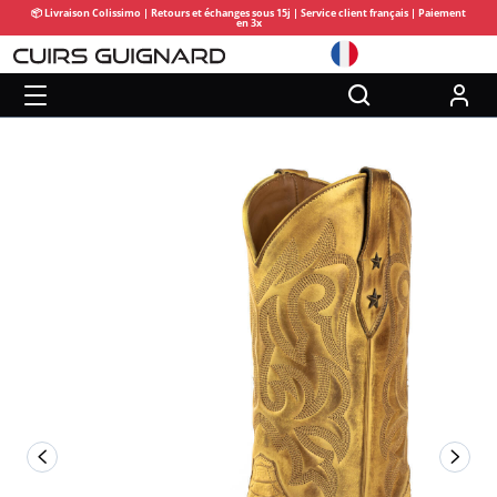
📦 Livraison Colissimo | Retours et échanges sous 15j | Service client français | Paiement
en 3x