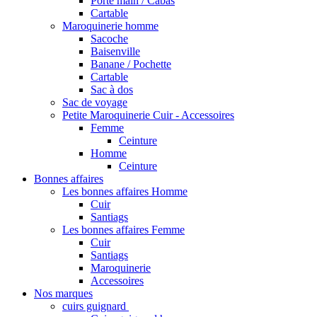
Porté main / Cabas
Cartable
Maroquinerie homme
Sacoche
Baisenville
Banane / Pochette
Cartable
Sac à dos
Sac de voyage
Petite Maroquinerie Cuir - Accessoires
Femme
Ceinture
Homme
Ceinture
Bonnes affaires
Les bonnes affaires Homme
Cuir
Santiags
Les bonnes affaires Femme
Cuir
Santiags
Maroquinerie
Accessoires
Nos marques
cuirs guignard