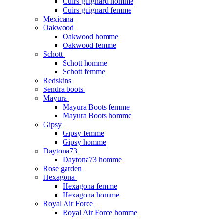
Cuirs guignard homme
Cuirs guignard femme
Mexicana
Oakwood
Oakwood homme
Oakwood femme
Schott
Schott homme
Schott femme
Redskins
Sendra boots
Mayura
Mayura Boots femme
Mayura Boots homme
Gipsy
Gipsy femme
Gipsy homme
Daytona73
Daytona73 homme
Rose garden
Hexagona
Hexagona femme
Hexagona homme
Royal Air Force
Royal Air Force homme