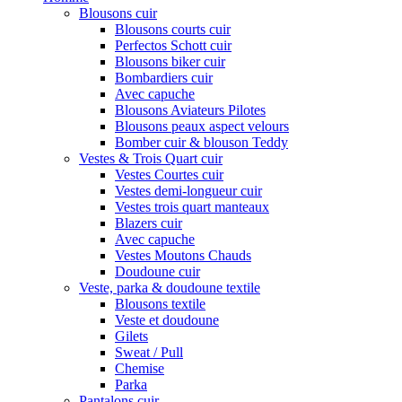
Blousons cuir
Blousons courts cuir
Perfectos Schott cuir
Blousons biker cuir
Bombardiers cuir
Avec capuche
Blousons Aviateurs Pilotes
Blousons peaux aspect velours
Bomber cuir & blouson Teddy
Vestes & Trois Quart cuir
Vestes Courtes cuir
Vestes demi-longueur cuir
Vestes trois quart manteaux
Blazers cuir
Avec capuche
Vestes Moutons Chauds
Doudoune cuir
Veste, parka & doudoune textile
Blousons textile
Veste et doudoune
Gilets
Sweat / Pull
Chemise
Parka
Pantalons cuir