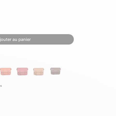
Hexagona
Royal Air Force
jouter au panier
Armée de l'air et
Marine
de l'espace
Nationale
és