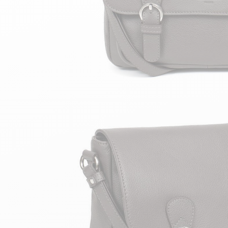
velours
Mayura
Gipsy
Bomber cuir
Haute
Bomber cuir & blouson
Blouson aviateur cuir
Teddy
Bottes cuir femme
Gilets cuir & fourrure
Accessoires
Bottines femme cuir
24h Le Mans
Cockpit USA
Top Gun®
American College