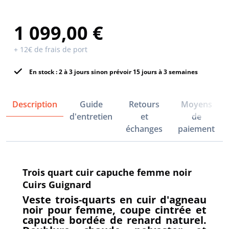
1 099,00 €
+ 12€ de frais de port
En stock : 2 à 3 jours sinon prévoir 15 jours à 3 semaines
Description
Guide
Retours
Moyens
d'entretien
et
de
échanges
paiement
Trois quart cuir capuche femme noir
Cuirs Guignard
Veste trois-quarts en cuir d'agneau
noir pour femme, coupe cintrée et
capuche bordée de renard naturel.