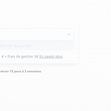
Hexagona
Royal Air Force
Armée de l'air et
Marine
Ajouter au panier
de l'espace
Nationale
Payez 3 versements de 171 € + frais de gestion 5€
En savoir plus
prévoir 15 jours à 3 semaines