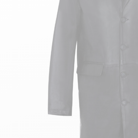
velours
Mayura
Gipsy
Bomber cuir
Haute
Bomber cuir & blouson
Blouson aviateur cuir
Teddy
Bottes cuir femme
Gilets cuir & fourrure
Accessoires
Bottines femme cuir
24h Le Mans
Cockpit USA
Top Gun®
American College