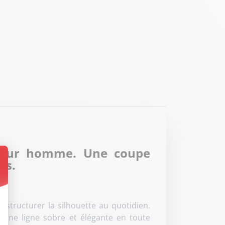
r pour homme. Une coupe
es.
t : Personnalisez vos Options
 structurer la silhouette au quotidien
.
ir une ligne sobre et élégante en toute