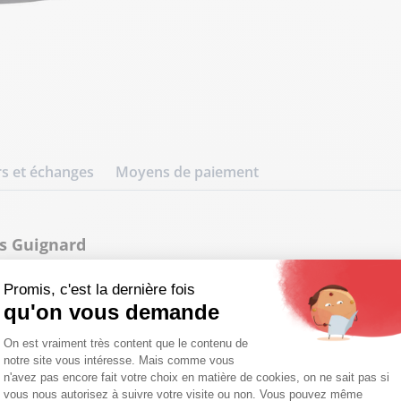
s et échanges
Moyens de paiement
rs Guignard
trois-quart en cuir d'agneau noi
tailleur élégant et des finitions soigné
Promis, c'est la dernière fois
qu'on vous demande
Plateforme de Gestion du Consentemen
On est vraiment très content que le contenu de
notre site vous intéresse. Mais comme vous
opte une coupe classique inspirée de l'esprit blazer pour
Axeptio consent
n'avez pas encore fait votre choix en matière de cookies, on ne sait pas si
lle s'ajuste légèrement au niveau de la taille pour offr
vous nous autorisez à suivre votre visite ou non. Vous pouvez même