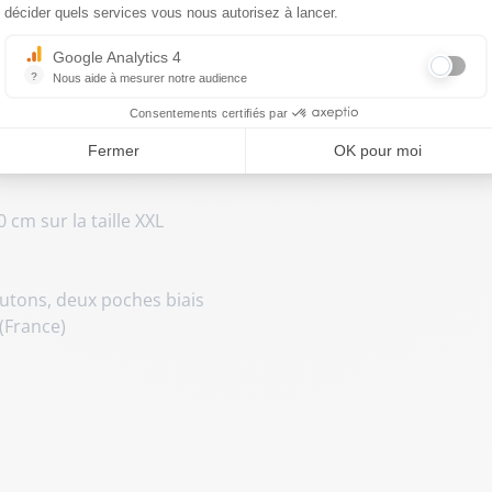
décider quels services vous nous autorisez à lancer.
Google Analytics 4
?
Nous aide à mesurer notre audience
Essentiel pour la gestion du site web, il permet de mesurer des indicat
Consentements certifiés par
Fermer
OK pour moi
cm sur la taille XXL
outons, deux poches biais
(France)