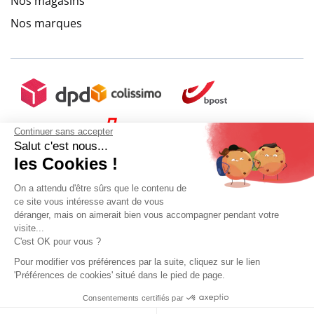
Nos magasins
Nos marques
Continuer sans accepter
Salut c'est nous...
les Cookies !
On a attendu d'être sûrs que le contenu de
ce site vous intéresse avant de vous
déranger, mais on aimerait bien vous accompagner pendant votre
visite...
C'est OK pour vous ?
Pour modifier vos préférences par la suite, cliquez sur le lien
'Préférences de cookies' situé dans le pied de page.
Mon compte
Conditions Générales de Vente
Plan du site
Consentements certifiés par
9.6
Mentions légales
Gestion des données personnelles
Mediapilote
Sélectionner ma taille
/10
9.6
/
10
(10273 avis)
10273 avis