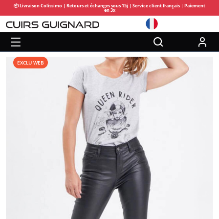
📦 Livraison Colissimo | Retours et échanges sous 15j | Service client français | Paiement
en 3x
EXCLU WEB