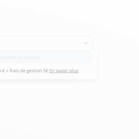
Hexagona
Royal Air Force
Armée de l'air et
Marine
Ajouter au panier
de l'espace
Nationale
Payez 3 versements de 154 € + frais de gestion 5€
En savoir plus