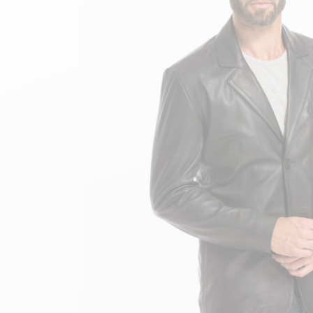
velours
Mayura
Gipsy
Bomber cuir
Haute
Bomber cuir & blouson
Blouson aviateur cuir
Teddy
Bottes cuir femme
Gilets cuir & fourrure
Accessoires
Bottines femme cuir
24h Le Mans
Cockpit USA
Top Gun®
American College