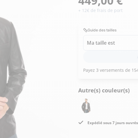
449,00 €
Doudoune cuir
Daytona73
Rose garden
Santiags
+ 12€ de frais de port
Maroquinerie
Pantalons, robes et jupes
Cadeaux pour elle
Guide des tailles
Cadeaux pour lui
cuir
Accessoires
Ma taille est
Pantalon cuir
Patrouille de
Jupe
Arthur et Aston
France
Robe
Autre(s) couleur(s)
Expédié sous 7 jours ouvrés