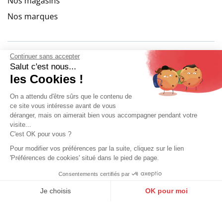
Nos magasins
Nos marques
Continuer sans accepter
9.6
/
10
(10270 avis)
Salut c'est nous...
les Cookies !
On a attendu d'être sûrs que le contenu de
ce site vous intéresse avant de vous
déranger, mais on aimerait bien vous accompagner pendant votre
visite...
C'est OK pour vous ?
Pour modifier vos préférences par la suite, cliquez sur le lien
'Préférences de cookies' situé dans le pied de page.
Consentements certifiés par
9.6
Sélectionner ma taille
/10
10270 avis
Je choisis
OK pour moi
Mon compte
Conditions Générales de Vente
Plan du site
Axeptio consent
Plateforme de Gestion du Consentement : Personnalisez vos O
Mentions légales
Gestion des données personnelles
Mediapilote