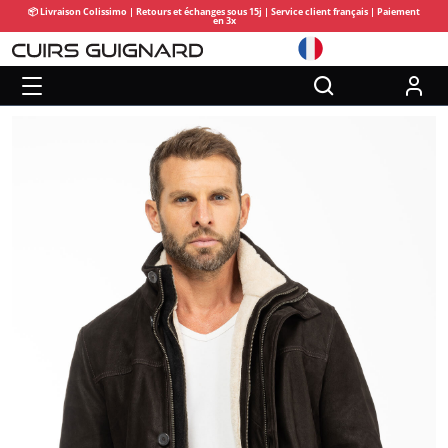
📦 Livraison Colissimo | Retours et échanges sous 15j | Service client français | Paiement
en 3x