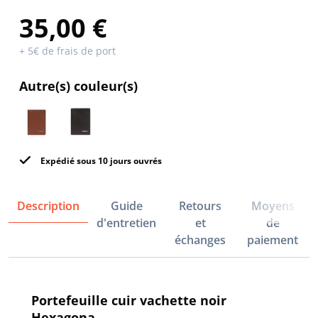
35,00 €
+ 5€ de frais de port
Autre(s) couleur(s)
Expédié sous 10 jours ouvrés
Description
Guide
Retours
Moyens
d'entretien
et
de
échanges
paiement
Portefeuille cuir vachette noir
Hexagona