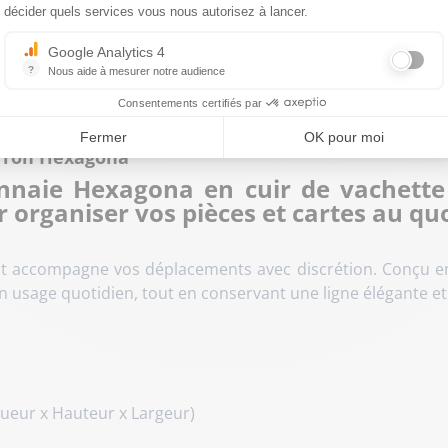
décider quels services vous nous autorisez à lancer.
Google Analytics 4
?
Nous aide à mesurer notre audience
s et échanges
Moyens de paiement
Essentiel pour la gestion du site web, il permet de mesurer des indicat
Consentements certifiés par
Fermer
OK pour moi
rron Hexagona
nnaie Hexagona en cuir de vachette
 organiser vos pièces et cartes au quo
accompagne vos déplacements avec discrétion. Conçu en c
n usage quotidien, tout en conservant une ligne élégante et
gueur x Hauteur x Largeur)