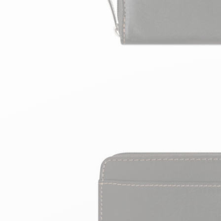
velours
Mayura
Gipsy
Bomber cuir
Haute
Bomber cuir & blouson
Blouson aviateur cuir
Teddy
Bottes cuir femme
Gilets cuir & fourrure
Accessoires
Bottines femme cuir
24h Le Mans
Cockpit USA
Top Gun®
American College