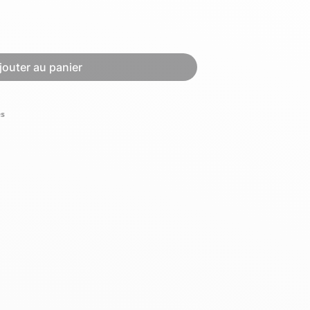
Hexagona
Royal Air Force
jouter au panier
és
Armée de l'air et
Marine
de l'espace
Nationale