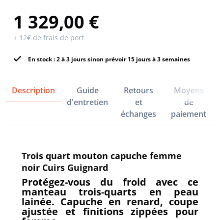
1 329,00 €
+ 12€ de frais de port
En stock : 2 à 3 jours sinon prévoir 15 jours à 3 semaines
Description
Guide
Retours
Moyens
d'entretien
et
de
échanges
paiement
Trois quart mouton capuche femme
noir Cuirs Guignard
Protégez-vous du froid avec ce
manteau trois-quarts en peau
lainée. Capuche en renard, coupe
ajustée et finitions zippées pour