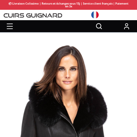
📦 Livraison Colissimo | Retours et échanges sous 15j | Service client français | Paiement
en 3x