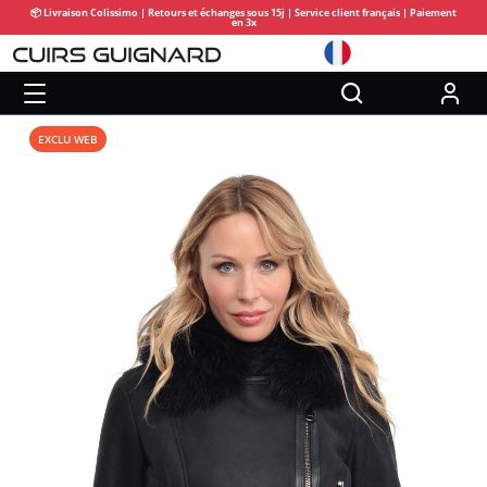
📦 Livraison Colissimo | Retours et échanges sous 15j | Service client français | Paiement
en 3x
EXCLU WEB