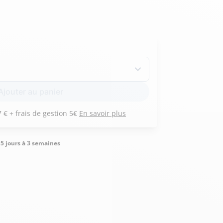
Hexagona
Royal Air Force
Armée de l'air et
Marine
Ajouter au panier
de l'espace
Nationale
Payez 3 versements de 467 € + frais de gestion 5€
En savoir plus
5 jours à 3 semaines