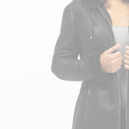
velours
Mayura
Gipsy
Bomber cuir
Haute
Bomber cuir & blouson
Blouson aviateur cuir
Teddy
Bottes cuir femme
Gilets cuir & fourrure
Accessoires
Bottines femme cuir
24h Le Mans
Cockpit USA
Top Gun®
American College