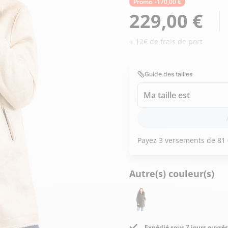
Doudoune cuir
Promo
-170,00 €
Daytona73
Rose garden
Santiags
229,00 €
Maroquinerie
+ 12€ de frais de port
Pantalons, robes et jupes
Cadeaux pour elle
Cadeaux pour lui
cuir
Accessoires
Guide des tailles
Pantalon cuir
Patrouille de
Jupe
Ma taille est
Arthur et Aston
France
Robe
Autre(s) couleur(s)
Expédié sous 7 jours ouvrés