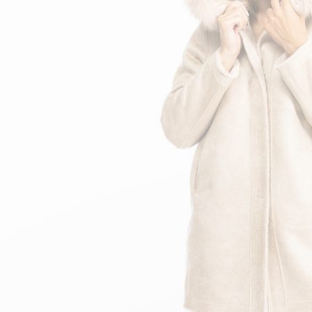
velours
Mayura
Gipsy
Bomber cuir
Haute
Bomber cuir & blouson
Blouson aviateur cuir
Teddy
Bottes cuir femme
Gilets cuir & fourrure
Accessoires
Bottines femme cuir
24h Le Mans
Cockpit USA
Top Gun®
American College