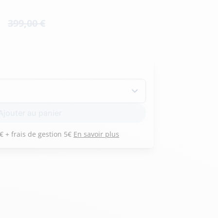
Hexagona
Royal Air Force
399,00 €
Armée de l'air et
Marine
de l'espace
Nationale
Ajouter au panier
Payez 3 versements de 81 € + frais de gestion 5€
En savoir plus