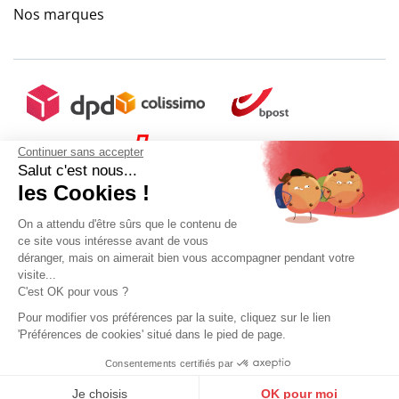
Nos marques
Continuer sans accepter
Salut c'est nous...
les Cookies !
On a attendu d'être sûrs que le contenu de
ce site vous intéresse avant de vous
déranger, mais on aimerait bien vous accompagner pendant votre
visite...
C'est OK pour vous ?
Pour modifier vos préférences par la suite, cliquez sur le lien
'Préférences de cookies' situé dans le pied de page.
Mon compte
Conditions Générales de Vente
Plan du site
Consentements certifiés par
9.6
Mentions légales
Gestion des données personnelles
Mediapilote
Sélectionner ma taille
/10
10270 avis
Je choisis
OK pour moi